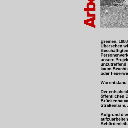
Bremen, 1988 
Übersehen wir
Beschäftigten
Personenverke
unsere Projek
unzutreffend 
kaum Beachtu
oder Feuerweh
Wie entstand 
Der entschei
öffentlichen 
Brückenbauamt
Straßenlärm, 
Aufgrund dies
aufzuarbeite
Behördenleitu