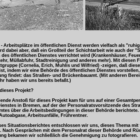
- Arbeitsplätze im öffentlichen Dienst werden vielfach als "ruhi
d dabei aber, daß ein Großteil der Schichtarbeit wie auch der 
 des öffentlichen Dienstes verrichtet wird (Krankenhäuser, Feuer
hr, Müllabfuhr, Stadtreinigung und anderes mehr). Mit diesen Fo
tgruppe (Cornelia, Erich, Muhlis und Wilfried) -zeigen, daß dies
ist, indem wir eine Behörde des öffentlichen Dienstes vorstellen,
ng findet: das Straßen- und Brückenbauamt. (Mit anderen Berei
r haben wir uns bereits befaßt.)
dieses Projekt?
dende Anstoß für dieses Projekt kam für uns auf einer Gesamtp
Dienstes in Bremen, auf der der Personalratsvorsitzende des Str
es über die Arbeitsbedingungen in dieser Behörde berichtete. H
Autoabgase, Arbeitsunfälle, Frührentner.
es Situationsberichtes entschlossen wir uns, dieses Thema mit 
n. Nach Gesprächen mit dem Personalrat dieser Behörde und Rü
ng bekamen wir schließlich die Genehmigung zu fotografieren.