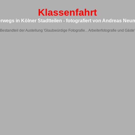
Klassenfahrt
rwegs in Kölner Stadtteilen - fotografiert von Andreas Ne
Bestandteil der Austellung 'Glaubwürdige Fotografie... Arbeiterfotografie und Gäste'